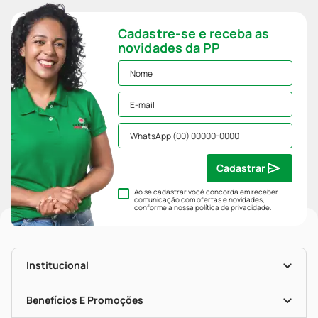
Cadastre-se e receba as
novidades da PP
Cadastrar
Ao se cadastrar você concorda em receber
comunicação com ofertas e novidades,
conforme a nossa
política de privacidade
.
Institucional
História
Nossas Lojas
Benefícios E Promoções
Trabalhe Conosco