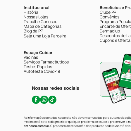
Institucional
Benefícios e P
História
Clube PP
Nossas Lojas
Convênios
Trabalhe Conosco
Programa Popular
Mapa de Categorias
Encarte de Ofer
Blog da PP
Dermaclub
Descontos de La
Seja uma Loja Parceira
Cupons e Oferta
Espaço Cuidar
Vacinas
Serviços Farmacêuticos
Testes Rápidos
Autoteste Covid-19
Nossas redes sociais
As informações contidas neste site não devem ser usadas para automedicação 
médico está apto a diagnosticar qualquer problema de saúde e prescrever o 
em nosso estoque.
O processo de separação dos produtos pode levar até dois 