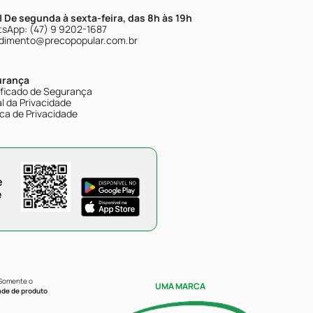
| De segunda à sexta-feira, das 8h às 19h
sApp: (47) 9 9202-1687
dimento@precopopular.com.br
urança
ificado de Segurança
l da Privacidade
ica de Privacidade
e
e
 Somente o
UMA MARCA
ade de produto