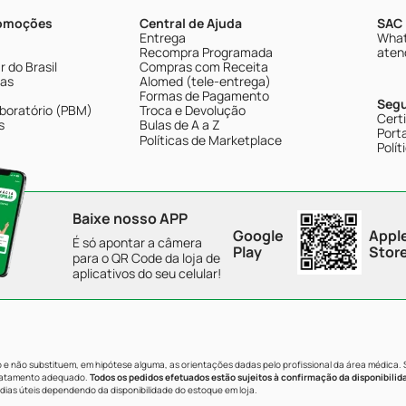
romoções
Central de Ajuda
SAC 
Entrega
What
Recompra Programada
aten
 do Brasil
Compras com Receita
tas
Alomed (tele-entrega)
Formas de Pagamento
Seg
boratório (PBM)
Troca e Devolução
Cert
s
Bulas de A a Z
Porta
Políticas de Marketplace
Polít
Baixe nosso APP
Google
Appl
É só apontar a câmera
Play
Stor
para o QR Code da loja de
aplicativos do seu celular!
e não substituem, em hipótese alguma, as orientações dadas pelo profissional da área médica.
tratamento adequado.
Todos os pedidos efetuados estão sujeitos à confirmação da disponibilid
dias úteis dependendo da disponibilidade do estoque em loja.