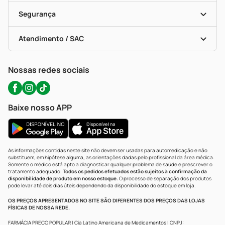
Cupons E Ofertas
Alomed (tele-Entrega)
Vacinas
Formas De Pagamento
Serviços Farmacêuticos
Segurança
Troca E Devolução
Testes Rápidos
Bulas De A A Z
Autoteste Covid-19
Certificado De Segurança
Políticas De Marketplace
Portal Da Privacidade
Atendimento / SAC
Política De Privacidade
WhatsApp (47) 9202-1687
Atendimento@precopopular.com.br
Nossas redes sociais
Baixe nosso APP
As informações contidas neste site não devem ser usadas para automedicação e não
substituem, em hipótese alguma, as orientações dadas pelo profissional da área médica.
Somente o médico está apto a diagnosticar qualquer problema de saúde e prescrever o
tratamento adequado.
Todos os pedidos efetuados estão sujeitos à confirmação da
disponibilidade de produto em nosso estoque.
O processo de separação dos produtos
pode levar até dois dias úteis dependendo da disponibilidade do estoque em loja.
OS PREÇOS APRESENTADOS NO SITE SÃO DIFERENTES DOS PREÇOS DAS LOJAS
FÍSICAS DE NOSSA REDE.
FARMÁCIA PREÇO POPULAR | Cia Latino Americana de Medicamentos | CNPJ: