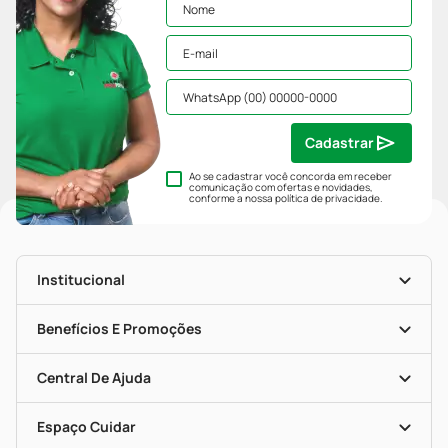
Cadastrar
Ao se cadastrar você concorda em receber
comunicação com ofertas e novidades,
conforme a nossa
política de privacidade
.
Institucional
História
Nossas Lojas
Benefícios E Promoções
Trabalhe Conosco
Mapa De Categorias
Clube PP
Blog Da PP
Convênios
Central De Ajuda
Seja Uma Loja Parceira
Programa Popular Do Brasil
Encarte De Ofertas
Entrega
Dermaclub
Recompra Programada
Espaço Cuidar
Descontos De Laboratório (PBM)
Compras Com Receita