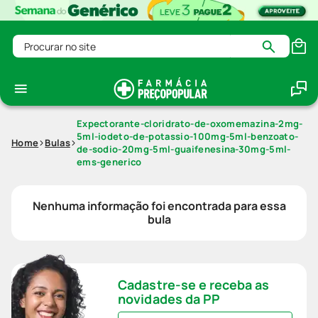
Procurar no site
Expectorante-cloridrato-de-oxomemazina-2mg-
5ml-iodeto-de-potassio-100mg-5ml-benzoato-
Home
Bulas
de-sodio-20mg-5ml-guaifenesina-30mg-5ml-
ems-generico
Nenhuma informação foi encontrada para essa
bula
Cadastre-se e receba as
novidades da PP