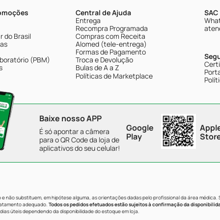
romoções
Central de Ajuda
SAC 
Entrega
What
Recompra Programada
aten
 do Brasil
Compras com Receita
tas
Alomed (tele-entrega)
Formas de Pagamento
Seg
boratório (PBM)
Troca e Devolução
Cert
s
Bulas de A a Z
Porta
Políticas de Marketplace
Polít
Baixe nosso APP
Google
Appl
É só apontar a câmera
Play
Stor
para o QR Code da loja de
aplicativos do seu celular!
e não substituem, em hipótese alguma, as orientações dadas pelo profissional da área médica.
tratamento adequado.
Todos os pedidos efetuados estão sujeitos à confirmação da disponibilid
dias úteis dependendo da disponibilidade do estoque em loja.