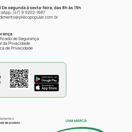
| De segunda à sexta-feira, das 8h às 19h
sApp: (47) 9 9202-1687
dimento@precopopular.com.br
urança
ificado de Segurança
l da Privacidade
ica de Privacidade
e
e
 Somente o
UMA MARCA
ade de produto