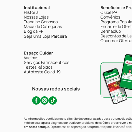
Institucional
Benefícios e P
História
Clube PP
Nossas Lojas
Convênios
Trabalhe Conosco
Programa Popular
Mapa de Categorias
Encarte de Ofer
Blog da PP
Dermaclub
Descontos de La
Seja uma Loja Parceira
Cupons e Oferta
Espaço Cuidar
Vacinas
Serviços Farmacêuticos
Testes Rápidos
Autoteste Covid-19
Nossas redes sociais
As informações contidas neste site não devem ser usadas para automedicação 
médico está apto a diagnosticar qualquer problema de saúde e prescrever o 
em nosso estoque.
O processo de separação dos produtos pode levar até dois 