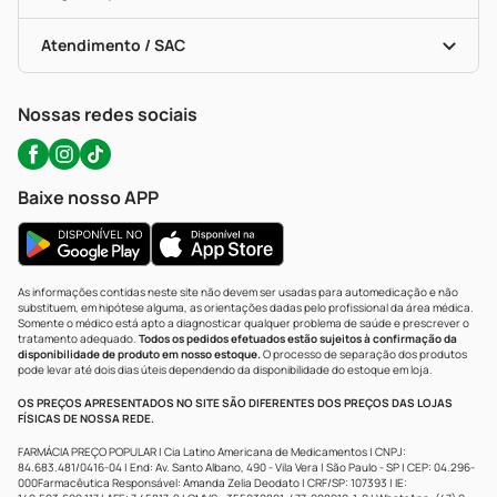
Troca E Devolução
Testes Rápidos
Bulas De A A Z
Autoteste Covid-19
Certificado De Segurança
Políticas De Marketplace
Portal Da Privacidade
Atendimento / SAC
Política De Privacidade
WhatsApp (47) 9202-1687
Atendimento@precopopular.com.br
Nossas redes sociais
Baixe nosso APP
As informações contidas neste site não devem ser usadas para automedicação e não
substituem, em hipótese alguma, as orientações dadas pelo profissional da área médica.
Somente o médico está apto a diagnosticar qualquer problema de saúde e prescrever o
tratamento adequado.
Todos os pedidos efetuados estão sujeitos à confirmação da
disponibilidade de produto em nosso estoque.
O processo de separação dos produtos
pode levar até dois dias úteis dependendo da disponibilidade do estoque em loja.
OS PREÇOS APRESENTADOS NO SITE SÃO DIFERENTES DOS PREÇOS DAS LOJAS
FÍSICAS DE NOSSA REDE.
FARMÁCIA PREÇO POPULAR | Cia Latino Americana de Medicamentos | CNPJ:
84.683.481/0416-04 | End: Av. Santo Albano, 490 - Vila Vera | São Paulo - SP | CEP: 04.296-
000Farmacêutica Responsável: Amanda Zelia Deodato | CRF/SP: 107393 | IE: