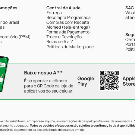
romoções
Central de Ajuda
SAC 
Entrega
What
Recompra Programada
aten
 do Brasil
Compras com Receita
tas
Alomed (tele-entrega)
Formas de Pagamento
Seg
boratório (PBM)
Troca e Devolução
Cert
s
Bulas de A a Z
Porta
Políticas de Marketplace
Polít
Baixe nosso APP
Google
Appl
É só apontar a câmera
Play
Stor
para o QR Code da loja de
aplicativos do seu celular!
e não substituem, em hipótese alguma, as orientações dadas pelo profissional da área médica.
tratamento adequado.
Todos os pedidos efetuados estão sujeitos à confirmação da disponibilid
dias úteis dependendo da disponibilidade do estoque em loja.