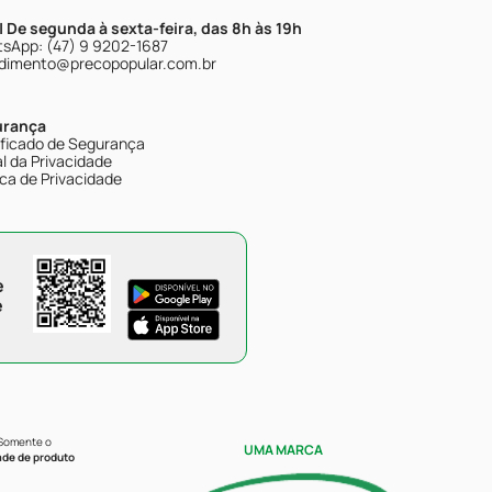
| De segunda à sexta-feira, das 8h às 19h
sApp: (47) 9 9202-1687
dimento@precopopular.com.br
urança
ificado de Segurança
l da Privacidade
ica de Privacidade
e
e
 Somente o
UMA MARCA
ade de produto