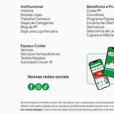
Institucional
Benefícios e P
História
Clube PP
Nossas Lojas
Convênios
Trabalhe Conosco
Programa Popular
Mapa de Categorias
Encarte de Ofer
Blog da PP
Dermaclub
Descontos de La
Seja uma Loja Parceira
Cupons e Oferta
Espaço Cuidar
Vacinas
Serviços Farmacêuticos
Testes Rápidos
Autoteste Covid-19
Nossas redes sociais
As informações contidas neste site não devem ser usadas para automedicação 
médico está apto a diagnosticar qualquer problema de saúde e prescrever o 
em nosso estoque.
O processo de separação dos produtos pode levar até dois 