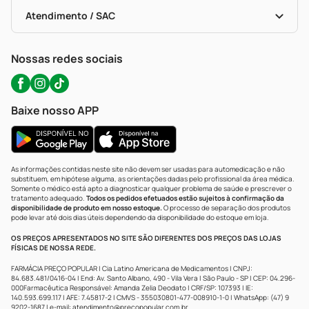
Bulas De A A Z
Autoteste Covid-19
Certificado De Segurança
Políticas De Marketplace
Portal Da Privacidade
Atendimento / SAC
Política De Privacidade
WhatsApp (47) 9202-1687
Atendimento@precopopular.com.br
Nossas redes sociais
Baixe nosso APP
As informações contidas neste site não devem ser usadas para automedicação e não
substituem, em hipótese alguma, as orientações dadas pelo profissional da área médica.
Somente o médico está apto a diagnosticar qualquer problema de saúde e prescrever o
tratamento adequado.
Todos os pedidos efetuados estão sujeitos à confirmação da
disponibilidade de produto em nosso estoque.
O processo de separação dos produtos
pode levar até dois dias úteis dependendo da disponibilidade do estoque em loja.
OS PREÇOS APRESENTADOS NO SITE SÃO DIFERENTES DOS PREÇOS DAS LOJAS
FÍSICAS DE NOSSA REDE.
FARMÁCIA PREÇO POPULAR | Cia Latino Americana de Medicamentos | CNPJ:
84.683.481/0416-04 | End: Av. Santo Albano, 490 - Vila Vera | São Paulo - SP | CEP: 04.296-
000Farmacêutica Responsável: Amanda Zelia Deodato | CRF/SP: 107393 | IE:
140.593.699.117 | AFE: 7.45817-2 | CMVS - 355030801-477-008910-1-0 | WhatsApp: (47) 9
9202-1687 | e-mail:
atendimento@precopopular.com.br
.