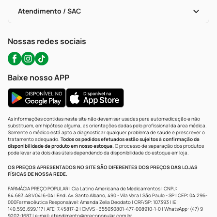
Bulas De A A Z
Autoteste Covid-19
Certificado De Segurança
Políticas De Marketplace
Portal Da Privacidade
Atendimento / SAC
Política De Privacidade
WhatsApp (47) 9202-1687
Atendimento@precopopular.com.br
Nossas redes sociais
Baixe nosso APP
As informações contidas neste site não devem ser usadas para automedicação e não
substituem, em hipótese alguma, as orientações dadas pelo profissional da área médica.
Somente o médico está apto a diagnosticar qualquer problema de saúde e prescrever o
tratamento adequado.
Todos os pedidos efetuados estão sujeitos à confirmação da
disponibilidade de produto em nosso estoque.
O processo de separação dos produtos
pode levar até dois dias úteis dependendo da disponibilidade do estoque em loja.
OS PREÇOS APRESENTADOS NO SITE SÃO DIFERENTES DOS PREÇOS DAS LOJAS
FÍSICAS DE NOSSA REDE.
FARMÁCIA PREÇO POPULAR | Cia Latino Americana de Medicamentos | CNPJ:
84.683.481/0416-04 | End: Av. Santo Albano, 490 - Vila Vera | São Paulo - SP | CEP: 04.296-
000Farmacêutica Responsável: Amanda Zelia Deodato | CRF/SP: 107393 | IE:
140.593.699.117 | AFE: 7.45817-2 | CMVS - 355030801-477-008910-1-0 | WhatsApp: (47) 9
9202-1687 | e-mail:
atendimento@precopopular.com.br
.