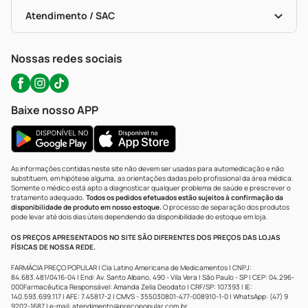
Bulas De A A Z
Autoteste Covid-19
Certificado De Segurança
Políticas De Marketplace
Portal Da Privacidade
Atendimento / SAC
Política De Privacidade
WhatsApp (47) 9202-1687
Atendimento@precopopular.com.br
Nossas redes sociais
Baixe nosso APP
As informações contidas neste site não devem ser usadas para automedicação e não
substituem, em hipótese alguma, as orientações dadas pelo profissional da área médica.
Somente o médico está apto a diagnosticar qualquer problema de saúde e prescrever o
tratamento adequado.
Todos os pedidos efetuados estão sujeitos à confirmação da
disponibilidade de produto em nosso estoque.
O processo de separação dos produtos
pode levar até dois dias úteis dependendo da disponibilidade do estoque em loja.
OS PREÇOS APRESENTADOS NO SITE SÃO DIFERENTES DOS PREÇOS DAS LOJAS
FÍSICAS DE NOSSA REDE.
FARMÁCIA PREÇO POPULAR | Cia Latino Americana de Medicamentos | CNPJ:
84.683.481/0416-04 | End: Av. Santo Albano, 490 - Vila Vera | São Paulo - SP | CEP: 04.296-
000Farmacêutica Responsável: Amanda Zelia Deodato | CRF/SP: 107393 | IE:
140.593.699.117 | AFE: 7.45817-2 | CMVS - 355030801-477-008910-1-0 | WhatsApp: (47) 9
9202-1687 | e-mail:
atendimento@precopopular.com.br
.