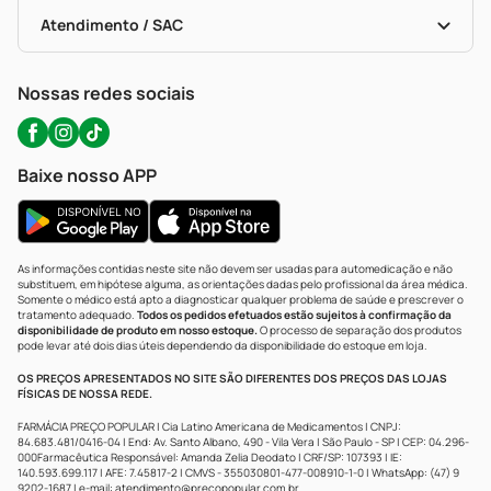
Bulas De A A Z
Autoteste Covid-19
Certificado De Segurança
Políticas De Marketplace
Portal Da Privacidade
Atendimento / SAC
Política De Privacidade
WhatsApp (47) 9202-1687
Atendimento@precopopular.com.br
Nossas redes sociais
Baixe nosso APP
As informações contidas neste site não devem ser usadas para automedicação e não
substituem, em hipótese alguma, as orientações dadas pelo profissional da área médica.
Somente o médico está apto a diagnosticar qualquer problema de saúde e prescrever o
tratamento adequado.
Todos os pedidos efetuados estão sujeitos à confirmação da
disponibilidade de produto em nosso estoque.
O processo de separação dos produtos
pode levar até dois dias úteis dependendo da disponibilidade do estoque em loja.
OS PREÇOS APRESENTADOS NO SITE SÃO DIFERENTES DOS PREÇOS DAS LOJAS
FÍSICAS DE NOSSA REDE.
FARMÁCIA PREÇO POPULAR | Cia Latino Americana de Medicamentos | CNPJ:
84.683.481/0416-04 | End: Av. Santo Albano, 490 - Vila Vera | São Paulo - SP | CEP: 04.296-
000Farmacêutica Responsável: Amanda Zelia Deodato | CRF/SP: 107393 | IE:
140.593.699.117 | AFE: 7.45817-2 | CMVS - 355030801-477-008910-1-0 | WhatsApp: (47) 9
9202-1687 | e-mail:
atendimento@precopopular.com.br
.