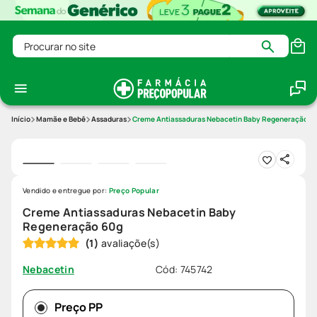
Procurar no site
Mamãe e Bebê
Assaduras
Creme Antiassaduras Nebacetin Baby Regeneração 6
Vendido e entregue por:
Preço Popular
Creme Antiassaduras Nebacetin Baby
Regeneração 60g
(
1
)
Cód
:
745742
Nebacetin
Preço PP