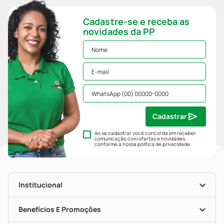
Cadastre-se e receba as
novidades da PP
Cadastrar
Ao se cadastrar você concorda em receber
comunicação com ofertas e novidades,
conforme a nossa
política de privacidade
.
Institucional
História
Nossas Lojas
Benefícios E Promoções
Trabalhe Conosco