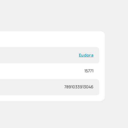
Eudora
15771
7891033913046