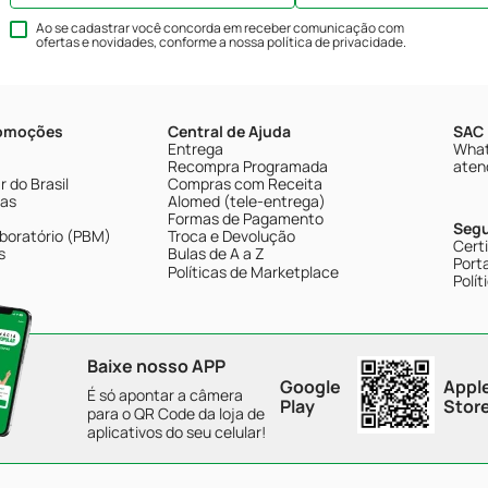
Ao se cadastrar você concorda em receber comunicação com
ofertas e novidades, conforme a nossa
política de privacidade
.
romoções
Central de Ajuda
SAC 
Entrega
What
Recompra Programada
aten
 do Brasil
Compras com Receita
tas
Alomed (tele-entrega)
Formas de Pagamento
Seg
boratório (PBM)
Troca e Devolução
Cert
s
Bulas de A a Z
Porta
Políticas de Marketplace
Polít
Baixe nosso APP
Google
Appl
É só apontar a câmera
Play
Stor
para o QR Code da loja de
aplicativos do seu celular!