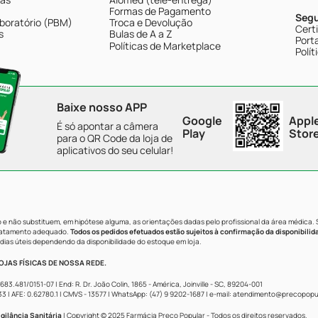
Formas de Pagamento
Seg
boratório (PBM)
Troca e Devolução
Cert
s
Bulas de A a Z
Porta
Políticas de Marketplace
Polít
Baixe nosso APP
Google
Appl
É só apontar a câmera
Play
Stor
para o QR Code da loja de
aplicativos do seu celular!
e não substituem, em hipótese alguma, as orientações dadas pelo profissional da área médica.
tratamento adequado.
Todos os pedidos efetuados estão sujeitos à confirmação da disponibilid
dias úteis dependendo da disponibilidade do estoque em loja.
JAS FÍSICAS DE NOSSA REDE.
481/0151-07 | End: R. Dr. João Colin, 1865 - América, Joinville - SC, 89204-001
AFE: 0.62780.1 | CMVS - 13577 | WhatsApp: (47) 9 9202-1687 | e-mail:
atendimento@precopopul
gilância Sanitária
| Copyright © 2025 Farmácia Preço Popular - Todos os direitos reservados.