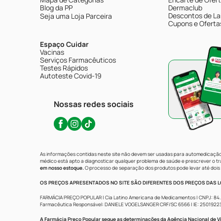
Blog da PP
Dermaclub
Descontos de La
Seja uma Loja Parceira
Cupons e Oferta
Espaço Cuidar
Vacinas
Serviços Farmacêuticos
Testes Rápidos
Autoteste Covid-19
Nossas redes sociais
As informações contidas neste site não devem ser usadas para automedicação 
médico está apto a diagnosticar qualquer problema de saúde e prescrever o 
em nosso estoque.
O processo de separação dos produtos pode levar até dois 
OS PREÇOS APRESENTADOS NO SITE SÃO DIFERENTES DOS PREÇOS DAS LO
FARMÁCIA PREÇO POPULAR | Cia Latino Americana de Medicamentos | CNPJ: 84.683.
Farmacêutica Responsável: DANIELE VOGELSANGER CRF/SC 6566 | IE: 250192233 | 
A Farmácia Preço Popular segue as determinações da Agência Nacional de Vi