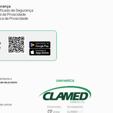
urança
ificado de Segurança
l da Privacidade
ica de Privacidade
e
e
 Somente o
UMA MARCA
ade de produto
ar.com.br
Powered by
Developed by