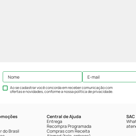
Ao se cadastrar você concorda em receber comunicação com
ofertas e novidades, conforme a nossa
política de privacidade
.
romoções
Central de Ajuda
SAC 
Entrega
What
Recompra Programada
aten
 do Brasil
Compras com Receita
tas
Alomed (tele-entrega)