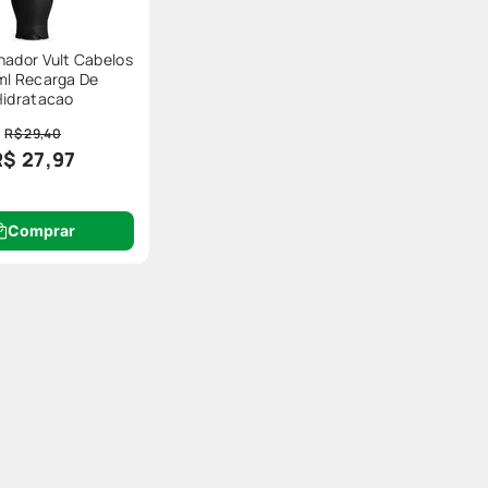
nador Vult Cabelos
ml Recarga De
Hidratacao
R$ 29,40
R$ 27,97
Comprar