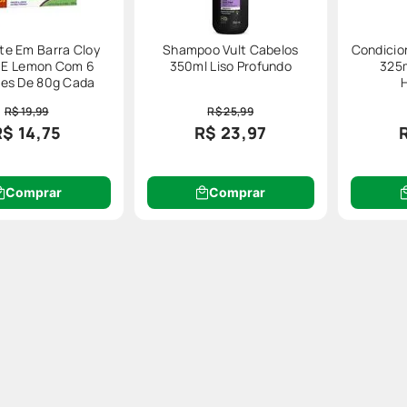
e Em Barra Cloy
Shampoo Vult Cabelos
Condicio
 E Lemon Com 6
350ml Liso Profundo
325
es De 80g Cada
R$ 19,99
R$ 25,99
R$ 14,75
R$ 23,97
Comprar
Comprar