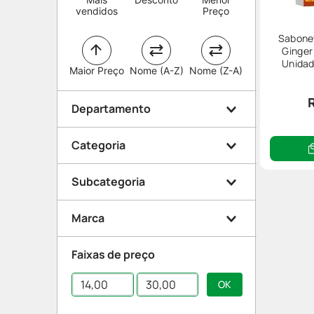
vendidos
Preço
Sabonet
Ginger
Unidad
Maior Preço
Nome (A-Z)
Nome (Z-A)
Departamento
Categoria
Beleza e Proteção
Subcategoria
Higiene
Cabelo
Marca
Banho
Shampoo
Faixas de preço
Condicionador
Vult
Cloy