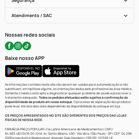
Segurança
Troca E Devolução
Testes Rápidos
Bulas De A A Z
Autoteste Covid-19
Certificado De Segurança
Políticas De Marketplace
Portal Da Privacidade
Atendimento / SAC
Política De Privacidade
WhatsApp (47) 9202-1687
Atendimento@precopopular.com.br
Nossas redes sociais
Baixe nosso APP
As informações contidas neste site não devem ser usadas para automedicação e não
substituem, em hipótese alguma, as orientações dadas pelo profissional da área médica.
Somente o médico está apto a diagnosticar qualquer problema de saúde e prescrever o
tratamento adequado.
Todos os pedidos efetuados estão sujeitos à confirmação da
disponibilidade de produto em nosso estoque.
O processo de separação dos produtos
pode levar até dois dias úteis dependendo da disponibilidade do estoque em loja.
OS PREÇOS APRESENTADOS NO SITE SÃO DIFERENTES DOS PREÇOS DAS LOJAS
FÍSICAS DE NOSSA REDE.
FARMÁCIA PREÇO POPULAR | Cia Latino Americana de Medicamentos | CNPJ:
84.683.481/0416-04 | End: Av. Santo Albano, 490 - Vila Vera | São Paulo - SP | CEP: 04.296-
000Farmacêutica Responsável: Amanda Zelia Deodato | CRF/SP: 107393 | IE: