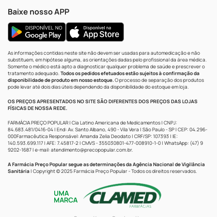
Baixe nosso APP
As informações contidas neste site não devem ser usadas para automedicação e não
substituem, em hipótese alguma, as orientações dadas pelo profissional da área médica.
Somente o médico está apto a diagnosticar qualquer problema de saúde e prescrever o
tratamento adequado.
Todos os pedidos efetuados estão sujeitos à confirmação da
disponibilidade de produto em nosso estoque.
O processo de separação dos produtos
pode levar até dois dias úteis dependendo da disponibilidade do estoque em loja.
OS PREÇOS APRESENTADOS NO SITE SÃO DIFERENTES DOS PREÇOS DAS LOJAS
FÍSICAS DE NOSSA REDE.
FARMÁCIA PREÇO POPULAR | Cia Latino Americana de Medicamentos | CNPJ:
84.683.481/0416-04 | End: Av. Santo Albano, 490 - Vila Vera | São Paulo - SP | CEP: 04.296-
000Farmacêutica Responsável: Amanda Zelia Deodato | CRF/SP: 107393 | IE:
140.593.699.117 | AFE: 7.45817-2 | CMVS - 355030801-477-008910-1-0 | WhatsApp: (47) 9
9202-1687 | e-mail:
atendimento@precopopular.com.br
.
A Farmácia Preço Popular segue as determinações da Agência Nacional de Vigilância
Sanitária
| Copyright © 2025 Farmácia Preço Popular - Todos os direitos reservados.
UMA
MARCA