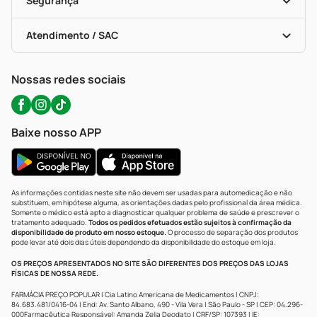
Segurança
Troca E Devolução
Testes Rápidos
Bulas De A A Z
Autoteste Covid-19
Certificado De Segurança
Políticas De Marketplace
Portal Da Privacidade
Atendimento / SAC
Política De Privacidade
WhatsApp (47) 9202-1687
Atendimento@precopopular.com.br
Nossas redes sociais
Baixe nosso APP
As informações contidas neste site não devem ser usadas para automedicação e não
substituem, em hipótese alguma, as orientações dadas pelo profissional da área médica.
Somente o médico está apto a diagnosticar qualquer problema de saúde e prescrever o
tratamento adequado.
Todos os pedidos efetuados estão sujeitos à confirmação da
disponibilidade de produto em nosso estoque.
O processo de separação dos produtos
pode levar até dois dias úteis dependendo da disponibilidade do estoque em loja.
OS PREÇOS APRESENTADOS NO SITE SÃO DIFERENTES DOS PREÇOS DAS LOJAS
FÍSICAS DE NOSSA REDE.
FARMÁCIA PREÇO POPULAR | Cia Latino Americana de Medicamentos | CNPJ:
84.683.481/0416-04 | End: Av. Santo Albano, 490 - Vila Vera | São Paulo - SP | CEP: 04.296-
000Farmacêutica Responsável: Amanda Zelia Deodato | CRF/SP: 107393 | IE: