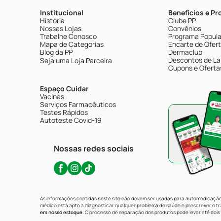
Institucional
Benefícios e P
História
Clube PP
Nossas Lojas
Convênios
Trabalhe Conosco
Programa Popular
Mapa de Categorias
Encarte de Ofer
Blog da PP
Dermaclub
Descontos de La
Seja uma Loja Parceira
Cupons e Oferta
Espaço Cuidar
Vacinas
Serviços Farmacêuticos
Testes Rápidos
Autoteste Covid-19
Nossas redes sociais
As informações contidas neste site não devem ser usadas para automedicação 
médico está apto a diagnosticar qualquer problema de saúde e prescrever o 
em nosso estoque.
O processo de separação dos produtos pode levar até dois 