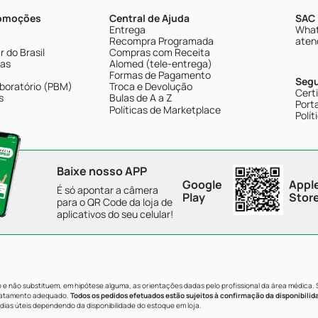
romoções
Central de Ajuda
SAC 
Entrega
What
Recompra Programada
aten
 do Brasil
Compras com Receita
tas
Alomed (tele-entrega)
Formas de Pagamento
Seg
boratório (PBM)
Troca e Devolução
Cert
s
Bulas de A a Z
Porta
Políticas de Marketplace
Polít
Baixe nosso APP
Google
Appl
É só apontar a câmera
Play
Stor
para o QR Code da loja de
aplicativos do seu celular!
e não substituem, em hipótese alguma, as orientações dadas pelo profissional da área médica.
tratamento adequado.
Todos os pedidos efetuados estão sujeitos à confirmação da disponibilid
dias úteis dependendo da disponibilidade do estoque em loja.