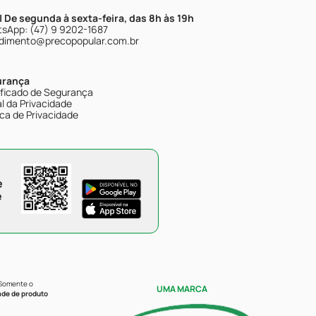
| De segunda à sexta-feira, das 8h às 19h
sApp: (47) 9 9202-1687
dimento@precopopular.com.br
urança
ificado de Segurança
l da Privacidade
ica de Privacidade
e
e
 Somente o
UMA MARCA
ade de produto