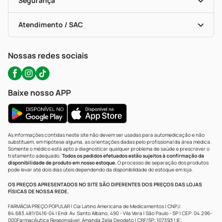
Segurança
Troca E Devolução
Testes Rápidos
Bulas De A A Z
Autoteste Covid-19
Certificado De Segurança
Políticas De Marketplace
Portal Da Privacidade
Atendimento / SAC
Política De Privacidade
WhatsApp (47) 9202-1687
Atendimento@precopopular.com.br
Nossas redes sociais
Baixe nosso APP
As informações contidas neste site não devem ser usadas para automedicação e não
substituem, em hipótese alguma, as orientações dadas pelo profissional da área médica.
Somente o médico está apto a diagnosticar qualquer problema de saúde e prescrever o
tratamento adequado.
Todos os pedidos efetuados estão sujeitos à confirmação da
disponibilidade de produto em nosso estoque.
O processo de separação dos produtos
pode levar até dois dias úteis dependendo da disponibilidade do estoque em loja.
OS PREÇOS APRESENTADOS NO SITE SÃO DIFERENTES DOS PREÇOS DAS LOJAS
FÍSICAS DE NOSSA REDE.
FARMÁCIA PREÇO POPULAR | Cia Latino Americana de Medicamentos | CNPJ:
84.683.481/0416-04 | End: Av. Santo Albano, 490 - Vila Vera | São Paulo - SP | CEP: 04.296-
000Farmacêutica Responsável: Amanda Zelia Deodato | CRF/SP: 107393 | IE: