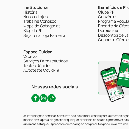
Institucional
Benefícios e P
História
Clube PP
Nossas Lojas
Convênios
Trabalhe Conosco
Programa Popular
Mapa de Categorias
Encarte de Ofer
Blog da PP
Dermaclub
Descontos de La
Seja uma Loja Parceira
Cupons e Oferta
Espaço Cuidar
Vacinas
Serviços Farmacêuticos
Testes Rápidos
Autoteste Covid-19
Nossas redes sociais
As informações contidas neste site não devem ser usadas para automedicação 
médico está apto a diagnosticar qualquer problema de saúde e prescrever o 
em nosso estoque.
O processo de separação dos produtos pode levar até dois 