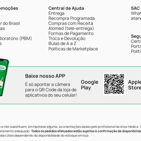
romoções
Central de Ajuda
SAC 
Entrega
What
Recompra Programada
aten
 do Brasil
Compras com Receita
tas
Alomed (tele-entrega)
Formas de Pagamento
Seg
boratório (PBM)
Troca e Devolução
Cert
s
Bulas de A a Z
Porta
Políticas de Marketplace
Polít
Baixe nosso APP
Google
Appl
É só apontar a câmera
Play
Stor
para o QR Code da loja de
aplicativos do seu celular!
e não substituem, em hipótese alguma, as orientações dadas pelo profissional da área médica.
tratamento adequado.
Todos os pedidos efetuados estão sujeitos à confirmação da disponibilid
dias úteis dependendo da disponibilidade do estoque em loja.