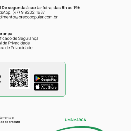
| De segunda à sexta-feira, das 8h às 19h
sApp: (47) 9 9202-1687
dimento@precopopular.com.br
urança
ificado de Segurança
l da Privacidade
ica de Privacidade
e
e
 Somente o
UMA MARCA
ade de produto