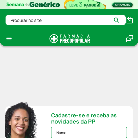
Procurar no site
Cadastre-se e receba as
novidades da PP