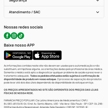
Segurança
Troca E Devolução
Testes Rápidos
Bulas De A A Z
Autoteste Covid-19
Certificado De Segurança
Políticas De Marketplace
Portal Da Privacidade
Atendimento / SAC
Política De Privacidade
WhatsApp (47) 9202-1687
Atendimento@precopopular.com.br
Nossas redes sociais
Baixe nosso APP
As informações contidas neste site não devem ser usadas para automedicação e não
substituem, em hipótese alguma, as orientações dadas pelo profissional da área médica.
Somente o médico está apto a diagnosticar qualquer problema de saúde e prescrever o
tratamento adequado.
Todos os pedidos efetuados estão sujeitos à confirmação da
disponibilidade de produto em nosso estoque.
O processo de separação dos produtos
pode levar até dois dias úteis dependendo da disponibilidade do estoque em loja.
OS PREÇOS APRESENTADOS NO SITE SÃO DIFERENTES DOS PREÇOS DAS LOJAS
FÍSICAS DE NOSSA REDE.
FARMÁCIA PREÇO POPULAR | Cia Latino Americana de Medicamentos | CNPJ:
84.683.481/0416-04 | End: Av. Santo Albano, 490 - Vila Vera | São Paulo - SP | CEP: 04.296-
000Farmacêutica Responsável: Amanda Zelia Deodato | CRF/SP: 107393 | IE: