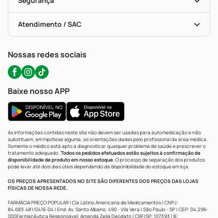
Segurança
Troca E Devolução
Testes Rápidos
Bulas De A A Z
Autoteste Covid-19
Certificado De Segurança
Políticas De Marketplace
Portal Da Privacidade
Atendimento / SAC
Política De Privacidade
WhatsApp (47) 9202-1687
Atendimento@precopopular.com.br
Nossas redes sociais
Baixe nosso APP
As informações contidas neste site não devem ser usadas para automedicação e não
substituem, em hipótese alguma, as orientações dadas pelo profissional da área médica.
Somente o médico está apto a diagnosticar qualquer problema de saúde e prescrever o
tratamento adequado.
Todos os pedidos efetuados estão sujeitos à confirmação da
disponibilidade de produto em nosso estoque.
O processo de separação dos produtos
pode levar até dois dias úteis dependendo da disponibilidade do estoque em loja.
OS PREÇOS APRESENTADOS NO SITE SÃO DIFERENTES DOS PREÇOS DAS LOJAS
FÍSICAS DE NOSSA REDE.
FARMÁCIA PREÇO POPULAR | Cia Latino Americana de Medicamentos | CNPJ:
84.683.481/0416-04 | End: Av. Santo Albano, 490 - Vila Vera | São Paulo - SP | CEP: 04.296-
000Farmacêutica Responsável: Amanda Zelia Deodato | CRF/SP: 107393 | IE: