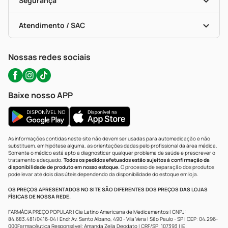
Segurança
Troca E Devolução
Testes Rápidos
Bulas De A A Z
Autoteste Covid-19
Certificado De Segurança
Políticas De Marketplace
Portal Da Privacidade
Atendimento / SAC
Política De Privacidade
WhatsApp (47) 9202-1687
Atendimento@precopopular.com.br
Nossas redes sociais
Baixe nosso APP
As informações contidas neste site não devem ser usadas para automedicação e não
substituem, em hipótese alguma, as orientações dadas pelo profissional da área médica.
Somente o médico está apto a diagnosticar qualquer problema de saúde e prescrever o
tratamento adequado.
Todos os pedidos efetuados estão sujeitos à confirmação da
disponibilidade de produto em nosso estoque.
O processo de separação dos produtos
pode levar até dois dias úteis dependendo da disponibilidade do estoque em loja.
OS PREÇOS APRESENTADOS NO SITE SÃO DIFERENTES DOS PREÇOS DAS LOJAS
FÍSICAS DE NOSSA REDE.
FARMÁCIA PREÇO POPULAR | Cia Latino Americana de Medicamentos | CNPJ:
84.683.481/0416-04 | End: Av. Santo Albano, 490 - Vila Vera | São Paulo - SP | CEP: 04.296-
000Farmacêutica Responsável: Amanda Zelia Deodato | CRF/SP: 107393 | IE: