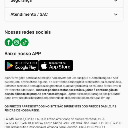
Segurança
Troca E Devolução
Testes Rápidos
Bulas De A A Z
Autoteste Covid-19
Certificado De Segurança
Políticas De Marketplace
Portal Da Privacidade
Atendimento / SAC
Política De Privacidade
WhatsApp (47) 9202-1687
Atendimento@precopopular.com.br
Nossas redes sociais
Baixe nosso APP
As informações contidas neste site não devem ser usadas para automedicação e não
substituem, em hipótese alguma, as orientações dadas pelo profissional da área médica.
Somente o médico está apto a diagnosticar qualquer problema de saúde e prescrever o
tratamento adequado.
Todos os pedidos efetuados estão sujeitos à confirmação da
disponibilidade de produto em nosso estoque.
O processo de separação dos produtos
pode levar até dois dias úteis dependendo da disponibilidade do estoque em loja.
OS PREÇOS APRESENTADOS NO SITE SÃO DIFERENTES DOS PREÇOS DAS LOJAS
FÍSICAS DE NOSSA REDE.
FARMÁCIA PREÇO POPULAR | Cia Latino Americana de Medicamentos | CNPJ:
84.683.481/0416-04 | End: Av. Santo Albano, 490 - Vila Vera | São Paulo - SP | CEP: 04.296-
000Farmacêutica Responsável: Amanda Zelia Deodato | CRF/SP: 107393 | IE: