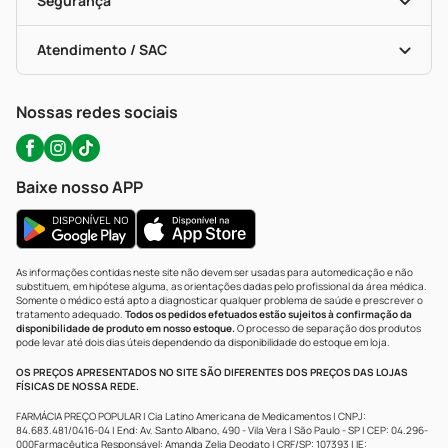
Segurança
Troca E Devolução
Testes Rápidos
Bulas De A A Z
Autoteste Covid-19
Certificado De Segurança
Políticas De Marketplace
Portal Da Privacidade
Atendimento / SAC
Política De Privacidade
WhatsApp (47) 9202-1687
Atendimento@precopopular.com.br
Nossas redes sociais
Baixe nosso APP
As informações contidas neste site não devem ser usadas para automedicação e não
substituem, em hipótese alguma, as orientações dadas pelo profissional da área médica.
Somente o médico está apto a diagnosticar qualquer problema de saúde e prescrever o
tratamento adequado.
Todos os pedidos efetuados estão sujeitos à confirmação da
disponibilidade de produto em nosso estoque.
O processo de separação dos produtos
pode levar até dois dias úteis dependendo da disponibilidade do estoque em loja.
OS PREÇOS APRESENTADOS NO SITE SÃO DIFERENTES DOS PREÇOS DAS LOJAS
FÍSICAS DE NOSSA REDE.
FARMÁCIA PREÇO POPULAR | Cia Latino Americana de Medicamentos | CNPJ:
84.683.481/0416-04 | End: Av. Santo Albano, 490 - Vila Vera | São Paulo - SP | CEP: 04.296-
000Farmacêutica Responsável: Amanda Zelia Deodato | CRF/SP: 107393 | IE: