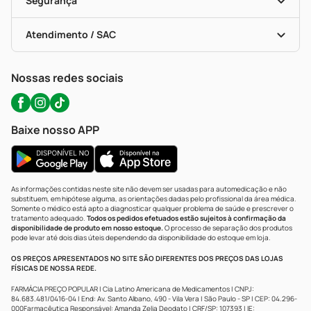
Segurança
Troca E Devolução
Testes Rápidos
Bulas De A A Z
Autoteste Covid-19
Certificado De Segurança
Políticas De Marketplace
Portal Da Privacidade
Atendimento / SAC
Política De Privacidade
WhatsApp (47) 9202-1687
Atendimento@precopopular.com.br
Nossas redes sociais
Baixe nosso APP
As informações contidas neste site não devem ser usadas para automedicação e não
substituem, em hipótese alguma, as orientações dadas pelo profissional da área médica.
Somente o médico está apto a diagnosticar qualquer problema de saúde e prescrever o
tratamento adequado.
Todos os pedidos efetuados estão sujeitos à confirmação da
disponibilidade de produto em nosso estoque.
O processo de separação dos produtos
pode levar até dois dias úteis dependendo da disponibilidade do estoque em loja.
OS PREÇOS APRESENTADOS NO SITE SÃO DIFERENTES DOS PREÇOS DAS LOJAS
FÍSICAS DE NOSSA REDE.
FARMÁCIA PREÇO POPULAR | Cia Latino Americana de Medicamentos | CNPJ:
84.683.481/0416-04 | End: Av. Santo Albano, 490 - Vila Vera | São Paulo - SP | CEP: 04.296-
000Farmacêutica Responsável: Amanda Zelia Deodato | CRF/SP: 107393 | IE: