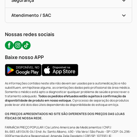
Segurança
Troca E Devolução
Testes Rápidos
Bulas De A A Z
Autoteste Covid-19
Certificado De Segurança
Políticas De Marketplace
Portal Da Privacidade
Atendimento / SAC
Política De Privacidade
WhatsApp (47) 9202-1687
Atendimento@precopopular.com.br
Nossas redes sociais
Baixe nosso APP
As informações contidas neste site não devem ser usadas para automedicação e não
substituem, em hipótese alguma, as orientações dadas pelo profissional da área médica.
Somente o médico está apto a diagnosticar qualquer problema de saúde e prescrever o
tratamento adequado.
Todos os pedidos efetuados estão sujeitos à confirmação da
disponibilidade de produto em nosso estoque.
O processo de separação dos produtos
pode levar até dois dias úteis dependendo da disponibilidade do estoque em loja.
OS PREÇOS APRESENTADOS NO SITE SÃO DIFERENTES DOS PREÇOS DAS LOJAS
FÍSICAS DE NOSSA REDE.
FARMÁCIA PREÇO POPULAR | Cia Latino Americana de Medicamentos | CNPJ:
84.683.481/0416-04 | End: Av. Santo Albano, 490 - Vila Vera | São Paulo - SP | CEP: 04.296-
000Farmacêutica Responsável: Amanda Zelia Deodato | CRF/SP: 107393 | IE: