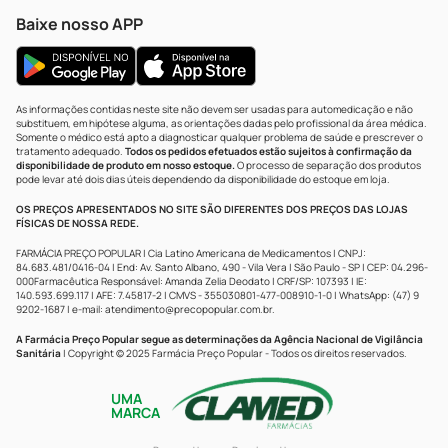
Baixe nosso APP
As informações contidas neste site não devem ser usadas para automedicação e não
substituem, em hipótese alguma, as orientações dadas pelo profissional da área médica.
Somente o médico está apto a diagnosticar qualquer problema de saúde e prescrever o
tratamento adequado.
Todos os pedidos efetuados estão sujeitos à confirmação da
disponibilidade de produto em nosso estoque.
O processo de separação dos produtos
pode levar até dois dias úteis dependendo da disponibilidade do estoque em loja.
OS PREÇOS APRESENTADOS NO SITE SÃO DIFERENTES DOS PREÇOS DAS LOJAS
FÍSICAS DE NOSSA REDE.
FARMÁCIA PREÇO POPULAR | Cia Latino Americana de Medicamentos | CNPJ:
84.683.481/0416-04 | End: Av. Santo Albano, 490 - Vila Vera | São Paulo - SP | CEP: 04.296-
000Farmacêutica Responsável: Amanda Zelia Deodato | CRF/SP: 107393 | IE:
140.593.699.117 | AFE: 7.45817-2 | CMVS - 355030801-477-008910-1-0 | WhatsApp: (47) 9
9202-1687 | e-mail:
atendimento@precopopular.com.br
.
A Farmácia Preço Popular segue as determinações da Agência Nacional de Vigilância
Sanitária
| Copyright © 2025 Farmácia Preço Popular - Todos os direitos reservados.
UMA
MARCA