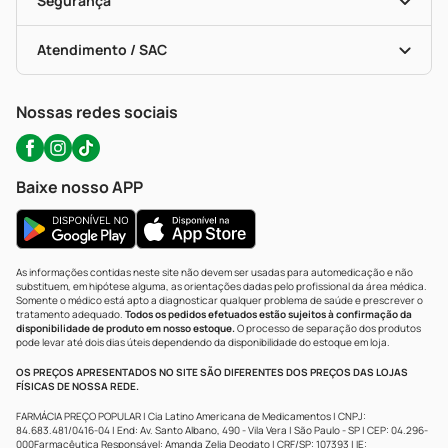
Segurança
Troca E Devolução
Testes Rápidos
Bulas De A A Z
Autoteste Covid-19
Certificado De Segurança
Políticas De Marketplace
Portal Da Privacidade
Atendimento / SAC
Política De Privacidade
WhatsApp (47) 9202-1687
Atendimento@precopopular.com.br
Nossas redes sociais
Baixe nosso APP
As informações contidas neste site não devem ser usadas para automedicação e não
substituem, em hipótese alguma, as orientações dadas pelo profissional da área médica.
Somente o médico está apto a diagnosticar qualquer problema de saúde e prescrever o
tratamento adequado.
Todos os pedidos efetuados estão sujeitos à confirmação da
disponibilidade de produto em nosso estoque.
O processo de separação dos produtos
pode levar até dois dias úteis dependendo da disponibilidade do estoque em loja.
OS PREÇOS APRESENTADOS NO SITE SÃO DIFERENTES DOS PREÇOS DAS LOJAS
FÍSICAS DE NOSSA REDE.
FARMÁCIA PREÇO POPULAR | Cia Latino Americana de Medicamentos | CNPJ:
84.683.481/0416-04 | End: Av. Santo Albano, 490 - Vila Vera | São Paulo - SP | CEP: 04.296-
000Farmacêutica Responsável: Amanda Zelia Deodato | CRF/SP: 107393 | IE: