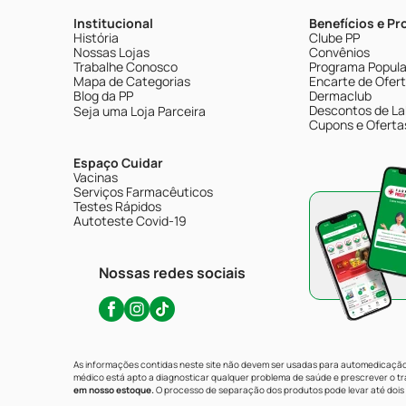
Institucional
Benefícios e P
História
Clube PP
Nossas Lojas
Convênios
Trabalhe Conosco
Programa Popular
Mapa de Categorias
Encarte de Ofer
Blog da PP
Dermaclub
Descontos de La
Seja uma Loja Parceira
Cupons e Oferta
Espaço Cuidar
Vacinas
Serviços Farmacêuticos
Testes Rápidos
Autoteste Covid-19
Nossas redes sociais
As informações contidas neste site não devem ser usadas para automedicação 
médico está apto a diagnosticar qualquer problema de saúde e prescrever o 
em nosso estoque.
O processo de separação dos produtos pode levar até dois 