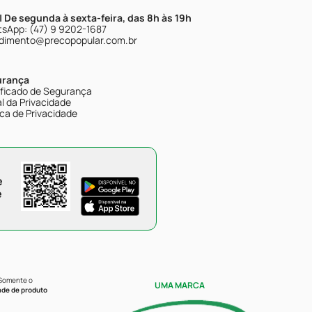
| De segunda à sexta-feira, das 8h às 19h
sApp: (47) 9 9202-1687
dimento@precopopular.com.br
urança
ificado de Segurança
l da Privacidade
ica de Privacidade
e
e
 Somente o
UMA MARCA
ade de produto