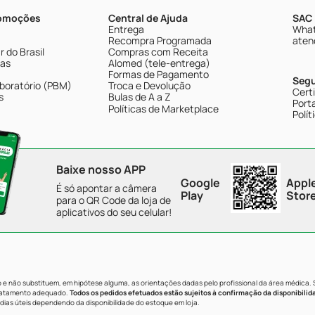
romoções
Central de Ajuda
SAC 
Entrega
What
Recompra Programada
aten
 do Brasil
Compras com Receita
tas
Alomed (tele-entrega)
Formas de Pagamento
Seg
boratório (PBM)
Troca e Devolução
Cert
s
Bulas de A a Z
Porta
Políticas de Marketplace
Polít
Baixe nosso APP
Google
Appl
É só apontar a câmera
Play
Stor
para o QR Code da loja de
aplicativos do seu celular!
e não substituem, em hipótese alguma, as orientações dadas pelo profissional da área médica.
tratamento adequado.
Todos os pedidos efetuados estão sujeitos à confirmação da disponibilid
dias úteis dependendo da disponibilidade do estoque em loja.