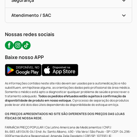
Segurança
Troca E Devolução
Testes Rápidos
Bulas De A A Z
Autoteste Covid-19
Certificado De Segurança
Políticas De Marketplace
Portal Da Privacidade
Atendimento / SAC
Política De Privacidade
WhatsApp (47) 9202-1687
Atendimento@precopopular.com.br
Nossas redes sociais
Baixe nosso APP
As informações contidas neste site não devem ser usadas para automedicação e não
substituem, em hipótese alguma, as orientações dadas pelo profissional da área médica.
Somente o médico está apto a diagnosticar qualquer problema de saúde e prescrever o
tratamento adequado.
Todos os pedidos efetuados estão sujeitos à confirmação da
disponibilidade de produto em nosso estoque.
O processo de separação dos produtos
pode levar até dois dias úteis dependendo da disponibilidade do estoque em loja.
OS PREÇOS APRESENTADOS NO SITE SÃO DIFERENTES DOS PREÇOS DAS LOJAS
FÍSICAS DE NOSSA REDE.
FARMÁCIA PREÇO POPULAR | Cia Latino Americana de Medicamentos | CNPJ:
84.683.481/0416-04 | End: Av. Santo Albano, 490 - Vila Vera | São Paulo - SP | CEP: 04.296-
000Farmacêutica Responsável: Amanda Zelia Deodato | CRF/SP: 107393 | IE: