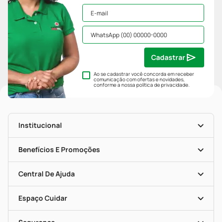
Cadastrar
Ao se cadastrar você concorda em receber
comunicação com ofertas e novidades,
conforme a nossa
política de privacidade
.
Institucional
História
Nossas Lojas
Benefícios E Promoções
Trabalhe Conosco
Mapa De Categorias
Clube PP
Blog Da PP
Convênios
Central De Ajuda
Seja Uma Loja Parceira
Programa Popular Do Brasil
Encarte De Ofertas
Entrega
Dermaclub
Recompra Programada
Espaço Cuidar
Descontos De Laboratório (PBM)
Compras Com Receita
Cupons E Ofertas
Alomed (tele-Entrega)
Vacinas
Formas De Pagamento
Serviços Farmacêuticos