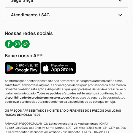
Segurança
Troca E Devolução
Testes Rápidos
Bulas De A A Z
Autoteste Covid-19
Certificado De Segurança
Políticas De Marketplace
Portal Da Privacidade
Atendimento / SAC
Política De Privacidade
WhatsApp (47) 9202-1687
Atendimento@precopopular.com.br
Nossas redes sociais
Baixe nosso APP
As informações contidas neste site não devem ser usadas para automedicação e não
substituem, em hipótese alguma, as orientações dadas pelo profissional da área médica.
Somente o médico está apto a diagnosticar qualquer problema de saúde e prescrever o
tratamento adequado.
Todos os pedidos efetuados estão sujeitos à confirmação da
disponibilidade de produto em nosso estoque.
O processo de separação dos produtos
pode levar até dois dias úteis dependendo da disponibilidade do estoque em loja.
OS PREÇOS APRESENTADOS NO SITE SÃO DIFERENTES DOS PREÇOS DAS LOJAS
FÍSICAS DE NOSSA REDE.
FARMÁCIA PREÇO POPULAR | Cia Latino Americana de Medicamentos | CNPJ:
84.683.481/0416-04 | End: Av. Santo Albano, 490 - Vila Vera | São Paulo - SP | CEP: 04.296-
000Farmacêutica Responsável: Amanda Zelia Deodato | CRF/SP: 107393 | IE: