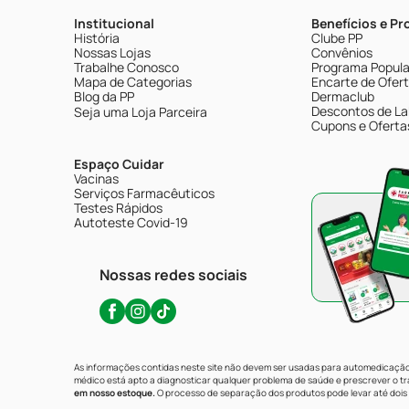
Institucional
Benefícios e P
História
Clube PP
Nossas Lojas
Convênios
Trabalhe Conosco
Programa Popular
Mapa de Categorias
Encarte de Ofer
Blog da PP
Dermaclub
Descontos de La
Seja uma Loja Parceira
Cupons e Oferta
Espaço Cuidar
Vacinas
Serviços Farmacêuticos
Testes Rápidos
Autoteste Covid-19
Nossas redes sociais
As informações contidas neste site não devem ser usadas para automedicação 
médico está apto a diagnosticar qualquer problema de saúde e prescrever o 
em nosso estoque.
O processo de separação dos produtos pode levar até dois 