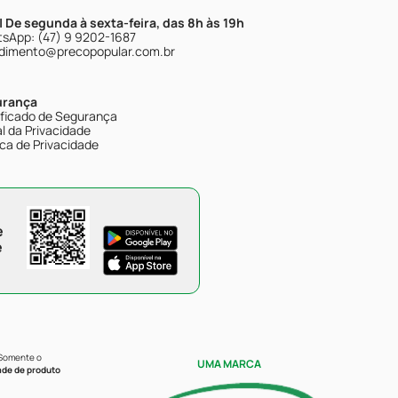
| De segunda à sexta-feira, das 8h às 19h
sApp: (47) 9 9202-1687
dimento@precopopular.com.br
urança
ificado de Segurança
l da Privacidade
ica de Privacidade
e
e
 Somente o
UMA MARCA
ade de produto