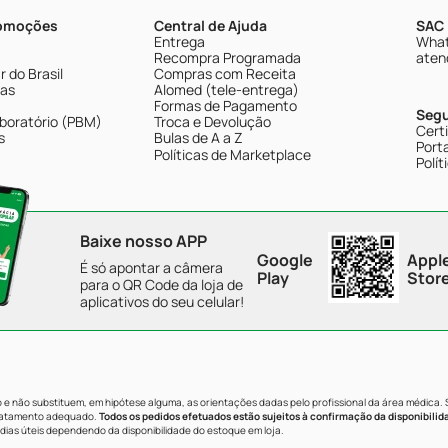
romoções
Central de Ajuda
SAC 
Entrega
What
Recompra Programada
aten
 do Brasil
Compras com Receita
tas
Alomed (tele-entrega)
Formas de Pagamento
Seg
boratório (PBM)
Troca e Devolução
Cert
s
Bulas de A a Z
Porta
Políticas de Marketplace
Polít
Baixe nosso APP
Google
Appl
É só apontar a câmera
Play
Stor
para o QR Code da loja de
aplicativos do seu celular!
e não substituem, em hipótese alguma, as orientações dadas pelo profissional da área médica.
tratamento adequado.
Todos os pedidos efetuados estão sujeitos à confirmação da disponibilid
dias úteis dependendo da disponibilidade do estoque em loja.