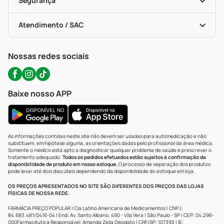
Segurança
Troca E Devolução
Testes Rápidos
Bulas De A A Z
Autoteste Covid-19
Certificado De Segurança
Políticas De Marketplace
Portal Da Privacidade
Atendimento / SAC
Política De Privacidade
WhatsApp (47) 9202-1687
Atendimento@precopopular.com.br
Nossas redes sociais
Baixe nosso APP
As informações contidas neste site não devem ser usadas para automedicação e não
substituem, em hipótese alguma, as orientações dadas pelo profissional da área médica.
Somente o médico está apto a diagnosticar qualquer problema de saúde e prescrever o
tratamento adequado.
Todos os pedidos efetuados estão sujeitos à confirmação da
disponibilidade de produto em nosso estoque.
O processo de separação dos produtos
pode levar até dois dias úteis dependendo da disponibilidade do estoque em loja.
OS PREÇOS APRESENTADOS NO SITE SÃO DIFERENTES DOS PREÇOS DAS LOJAS
FÍSICAS DE NOSSA REDE.
FARMÁCIA PREÇO POPULAR | Cia Latino Americana de Medicamentos | CNPJ:
84.683.481/0416-04 | End: Av. Santo Albano, 490 - Vila Vera | São Paulo - SP | CEP: 04.296-
000Farmacêutica Responsável: Amanda Zelia Deodato | CRF/SP: 107393 | IE: