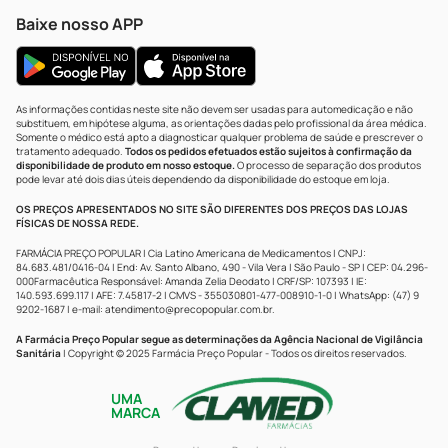
Baixe nosso APP
As informações contidas neste site não devem ser usadas para automedicação e não
substituem, em hipótese alguma, as orientações dadas pelo profissional da área médica.
Somente o médico está apto a diagnosticar qualquer problema de saúde e prescrever o
tratamento adequado.
Todos os pedidos efetuados estão sujeitos à confirmação da
disponibilidade de produto em nosso estoque.
O processo de separação dos produtos
pode levar até dois dias úteis dependendo da disponibilidade do estoque em loja.
OS PREÇOS APRESENTADOS NO SITE SÃO DIFERENTES DOS PREÇOS DAS LOJAS
FÍSICAS DE NOSSA REDE.
FARMÁCIA PREÇO POPULAR | Cia Latino Americana de Medicamentos | CNPJ:
84.683.481/0416-04 | End: Av. Santo Albano, 490 - Vila Vera | São Paulo - SP | CEP: 04.296-
000Farmacêutica Responsável: Amanda Zelia Deodato | CRF/SP: 107393 | IE:
140.593.699.117 | AFE: 7.45817-2 | CMVS - 355030801-477-008910-1-0 | WhatsApp: (47) 9
9202-1687 | e-mail:
atendimento@precopopular.com.br
.
A Farmácia Preço Popular segue as determinações da Agência Nacional de Vigilância
Sanitária
| Copyright © 2025 Farmácia Preço Popular - Todos os direitos reservados.
UMA
MARCA