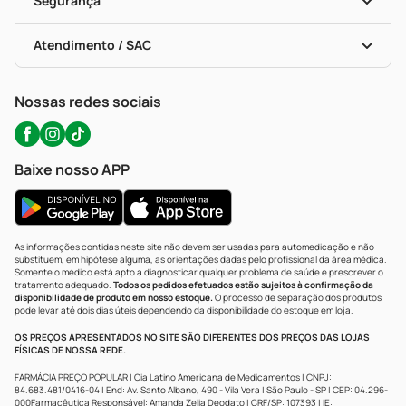
Segurança
Troca E Devolução
Testes Rápidos
Bulas De A A Z
Autoteste Covid-19
Certificado De Segurança
Políticas De Marketplace
Portal Da Privacidade
Atendimento / SAC
Política De Privacidade
WhatsApp (47) 9202-1687
Atendimento@precopopular.com.br
Nossas redes sociais
Baixe nosso APP
As informações contidas neste site não devem ser usadas para automedicação e não
substituem, em hipótese alguma, as orientações dadas pelo profissional da área médica.
Somente o médico está apto a diagnosticar qualquer problema de saúde e prescrever o
tratamento adequado.
Todos os pedidos efetuados estão sujeitos à confirmação da
disponibilidade de produto em nosso estoque.
O processo de separação dos produtos
pode levar até dois dias úteis dependendo da disponibilidade do estoque em loja.
OS PREÇOS APRESENTADOS NO SITE SÃO DIFERENTES DOS PREÇOS DAS LOJAS
FÍSICAS DE NOSSA REDE.
FARMÁCIA PREÇO POPULAR | Cia Latino Americana de Medicamentos | CNPJ:
84.683.481/0416-04 | End: Av. Santo Albano, 490 - Vila Vera | São Paulo - SP | CEP: 04.296-
000Farmacêutica Responsável: Amanda Zelia Deodato | CRF/SP: 107393 | IE: