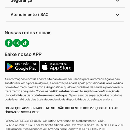
Segurança
Troca E Devolução
Testes Rápidos
Bulas De A A Z
Autoteste Covid-19
Certificado De Segurança
Políticas De Marketplace
Portal Da Privacidade
Atendimento / SAC
Política De Privacidade
WhatsApp (47) 9202-1687
Atendimento@precopopular.com.br
Nossas redes sociais
Baixe nosso APP
As informações contidas neste site não devem ser usadas para automedicação e não
substituem, em hipótese alguma, as orientações dadas pelo profissional da área médica.
Somente o médico está apto a diagnosticar qualquer problema de saúde e prescrever o
tratamento adequado.
Todos os pedidos efetuados estão sujeitos à confirmação da
disponibilidade de produto em nosso estoque.
O processo de separação dos produtos
pode levar até dois dias úteis dependendo da disponibilidade do estoque em loja.
OS PREÇOS APRESENTADOS NO SITE SÃO DIFERENTES DOS PREÇOS DAS LOJAS
FÍSICAS DE NOSSA REDE.
FARMÁCIA PREÇO POPULAR | Cia Latino Americana de Medicamentos | CNPJ:
84.683.481/0416-04 | End: Av. Santo Albano, 490 - Vila Vera | São Paulo - SP | CEP: 04.296-
000Farmacêutica Responsável: Amanda Zelia Deodato | CRF/SP: 107393 | IE: