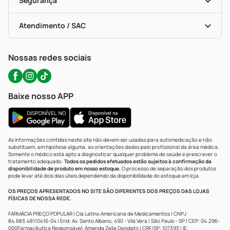
Segurança
Troca E Devolução
Testes Rápidos
Bulas De A A Z
Autoteste Covid-19
Certificado De Segurança
Políticas De Marketplace
Portal Da Privacidade
Atendimento / SAC
Política De Privacidade
WhatsApp (47) 9202-1687
Atendimento@precopopular.com.br
Nossas redes sociais
Baixe nosso APP
As informações contidas neste site não devem ser usadas para automedicação e não
substituem, em hipótese alguma, as orientações dadas pelo profissional da área médica.
Somente o médico está apto a diagnosticar qualquer problema de saúde e prescrever o
tratamento adequado.
Todos os pedidos efetuados estão sujeitos à confirmação da
disponibilidade de produto em nosso estoque.
O processo de separação dos produtos
pode levar até dois dias úteis dependendo da disponibilidade do estoque em loja.
OS PREÇOS APRESENTADOS NO SITE SÃO DIFERENTES DOS PREÇOS DAS LOJAS
FÍSICAS DE NOSSA REDE.
FARMÁCIA PREÇO POPULAR | Cia Latino Americana de Medicamentos | CNPJ:
84.683.481/0416-04 | End: Av. Santo Albano, 490 - Vila Vera | São Paulo - SP | CEP: 04.296-
000Farmacêutica Responsável: Amanda Zelia Deodato | CRF/SP: 107393 | IE: