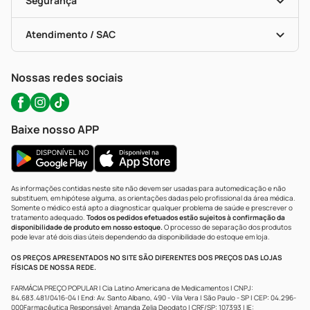
Segurança
Troca E Devolução
Testes Rápidos
Bulas De A A Z
Autoteste Covid-19
Certificado De Segurança
Políticas De Marketplace
Portal Da Privacidade
Atendimento / SAC
Política De Privacidade
WhatsApp (47) 9202-1687
Atendimento@precopopular.com.br
Nossas redes sociais
Baixe nosso APP
As informações contidas neste site não devem ser usadas para automedicação e não
substituem, em hipótese alguma, as orientações dadas pelo profissional da área médica.
Somente o médico está apto a diagnosticar qualquer problema de saúde e prescrever o
tratamento adequado.
Todos os pedidos efetuados estão sujeitos à confirmação da
disponibilidade de produto em nosso estoque.
O processo de separação dos produtos
pode levar até dois dias úteis dependendo da disponibilidade do estoque em loja.
OS PREÇOS APRESENTADOS NO SITE SÃO DIFERENTES DOS PREÇOS DAS LOJAS
FÍSICAS DE NOSSA REDE.
FARMÁCIA PREÇO POPULAR | Cia Latino Americana de Medicamentos | CNPJ:
84.683.481/0416-04 | End: Av. Santo Albano, 490 - Vila Vera | São Paulo - SP | CEP: 04.296-
000Farmacêutica Responsável: Amanda Zelia Deodato | CRF/SP: 107393 | IE: