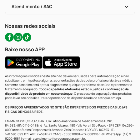
Bulas De A A Z
Autoteste Covid-19
Certificado De Segurança
Políticas De Marketplace
Portal Da Privacidade
Atendimento / SAC
Política De Privacidade
WhatsApp (47) 9202-1687
Atendimento@precopopular.com.br
Nossas redes sociais
Baixe nosso APP
As informações contidas neste site não devem ser usadas para automedicação e não
substituem, em hipótese alguma, as orientações dadas pelo profissional da área médica.
Somente o médico está apto a diagnosticar qualquer problema de saúde e prescrever o
tratamento adequado.
Todos os pedidos efetuados estão sujeitos à confirmação da
disponibilidade de produto em nosso estoque.
O processo de separação dos produtos
pode levar até dois dias úteis dependendo da disponibilidade do estoque em loja.
OS PREÇOS APRESENTADOS NO SITE SÃO DIFERENTES DOS PREÇOS DAS LOJAS
FÍSICAS DE NOSSA REDE.
FARMÁCIA PREÇO POPULAR | Cia Latino Americana de Medicamentos | CNPJ:
84.683.481/0416-04 | End: Av. Santo Albano, 490 - Vila Vera | São Paulo - SP | CEP: 04.296-
000Farmacêutica Responsável: Amanda Zelia Deodato | CRF/SP: 107393 | IE:
140.593.699.117 | AFE: 7.45817-2 | CMVS - 355030801-477-008910-1-0 | WhatsApp: (47) 9
9202-1687 | e-mail:
atendimento@precopopular.com.br
.