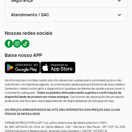
Segurança
Troca E Devolução
Testes Rápidos
Bulas De A A Z
Autoteste Covid-19
Certificado De Segurança
Políticas De Marketplace
Portal Da Privacidade
Atendimento / SAC
Política De Privacidade
WhatsApp (47) 9202-1687
Atendimento@precopopular.com.br
Nossas redes sociais
Baixe nosso APP
As informações contidas neste site não devem ser usadas para automedicação e não
substituem, em hipótese alguma, as orientações dadas pelo profissional da área médica.
Somente o médico está apto a diagnosticar qualquer problema de saúde e prescrever o
tratamento adequado.
Todos os pedidos efetuados estão sujeitos à confirmação da
disponibilidade de produto em nosso estoque.
O processo de separação dos produtos
pode levar até dois dias úteis dependendo da disponibilidade do estoque em loja.
OS PREÇOS APRESENTADOS NO SITE SÃO DIFERENTES DOS PREÇOS DAS LOJAS
FÍSICAS DE NOSSA REDE.
FARMÁCIA PREÇO POPULAR | Cia Latino Americana de Medicamentos | CNPJ:
84.683.481/0416-04 | End: Av. Santo Albano, 490 - Vila Vera | São Paulo - SP | CEP: 04.296-
000Farmacêutica Responsável: Amanda Zelia Deodato | CRF/SP: 107393 | IE: