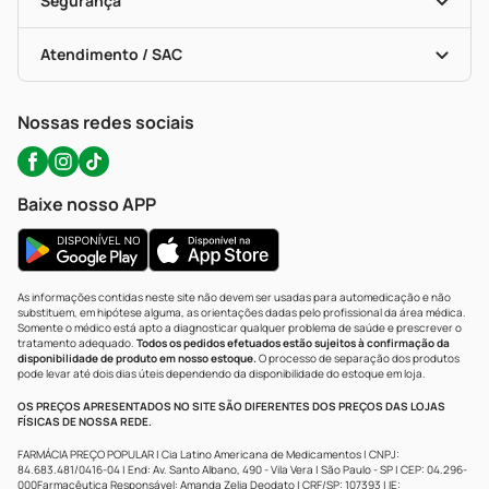
Segurança
Troca E Devolução
Testes Rápidos
Bulas De A A Z
Autoteste Covid-19
Certificado De Segurança
Políticas De Marketplace
Portal Da Privacidade
Atendimento / SAC
Política De Privacidade
WhatsApp (47) 9202-1687
Atendimento@precopopular.com.br
Nossas redes sociais
Baixe nosso APP
As informações contidas neste site não devem ser usadas para automedicação e não
substituem, em hipótese alguma, as orientações dadas pelo profissional da área médica.
Somente o médico está apto a diagnosticar qualquer problema de saúde e prescrever o
tratamento adequado.
Todos os pedidos efetuados estão sujeitos à confirmação da
disponibilidade de produto em nosso estoque.
O processo de separação dos produtos
pode levar até dois dias úteis dependendo da disponibilidade do estoque em loja.
OS PREÇOS APRESENTADOS NO SITE SÃO DIFERENTES DOS PREÇOS DAS LOJAS
FÍSICAS DE NOSSA REDE.
FARMÁCIA PREÇO POPULAR | Cia Latino Americana de Medicamentos | CNPJ:
84.683.481/0416-04 | End: Av. Santo Albano, 490 - Vila Vera | São Paulo - SP | CEP: 04.296-
000Farmacêutica Responsável: Amanda Zelia Deodato | CRF/SP: 107393 | IE: