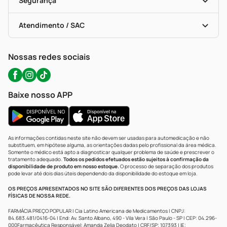
Segurança
Troca E Devolução
Testes Rápidos
Bulas De A A Z
Autoteste Covid-19
Certificado De Segurança
Políticas De Marketplace
Portal Da Privacidade
Atendimento / SAC
Política De Privacidade
WhatsApp (47) 9202-1687
Atendimento@precopopular.com.br
Nossas redes sociais
Baixe nosso APP
As informações contidas neste site não devem ser usadas para automedicação e não
substituem, em hipótese alguma, as orientações dadas pelo profissional da área médica.
Somente o médico está apto a diagnosticar qualquer problema de saúde e prescrever o
tratamento adequado.
Todos os pedidos efetuados estão sujeitos à confirmação da
disponibilidade de produto em nosso estoque.
O processo de separação dos produtos
pode levar até dois dias úteis dependendo da disponibilidade do estoque em loja.
OS PREÇOS APRESENTADOS NO SITE SÃO DIFERENTES DOS PREÇOS DAS LOJAS
FÍSICAS DE NOSSA REDE.
FARMÁCIA PREÇO POPULAR | Cia Latino Americana de Medicamentos | CNPJ:
84.683.481/0416-04 | End: Av. Santo Albano, 490 - Vila Vera | São Paulo - SP | CEP: 04.296-
000Farmacêutica Responsável: Amanda Zelia Deodato | CRF/SP: 107393 | IE: