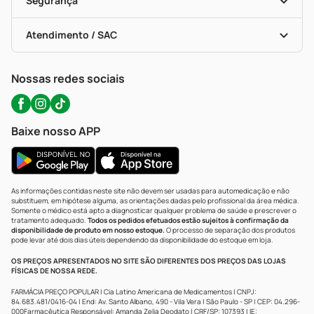
Segurança
Troca E Devolução
Testes Rápidos
Bulas De A A Z
Autoteste Covid-19
Certificado De Segurança
Políticas De Marketplace
Portal Da Privacidade
Atendimento / SAC
Política De Privacidade
WhatsApp (47) 9202-1687
Atendimento@precopopular.com.br
Nossas redes sociais
Baixe nosso APP
As informações contidas neste site não devem ser usadas para automedicação e não
substituem, em hipótese alguma, as orientações dadas pelo profissional da área médica.
Somente o médico está apto a diagnosticar qualquer problema de saúde e prescrever o
tratamento adequado.
Todos os pedidos efetuados estão sujeitos à confirmação da
disponibilidade de produto em nosso estoque.
O processo de separação dos produtos
pode levar até dois dias úteis dependendo da disponibilidade do estoque em loja.
OS PREÇOS APRESENTADOS NO SITE SÃO DIFERENTES DOS PREÇOS DAS LOJAS
FÍSICAS DE NOSSA REDE.
FARMÁCIA PREÇO POPULAR | Cia Latino Americana de Medicamentos | CNPJ:
84.683.481/0416-04 | End: Av. Santo Albano, 490 - Vila Vera | São Paulo - SP | CEP: 04.296-
000Farmacêutica Responsável: Amanda Zelia Deodato | CRF/SP: 107393 | IE: