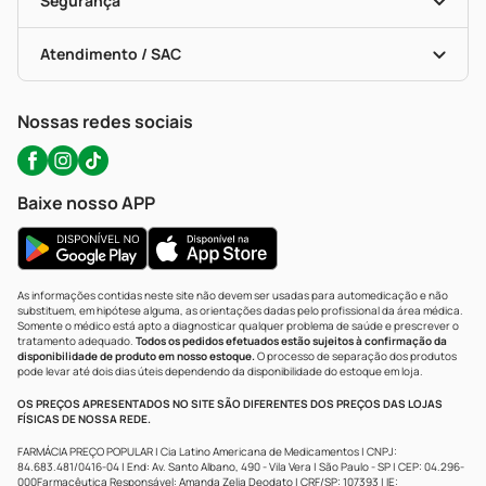
Segurança
Troca E Devolução
Testes Rápidos
Bulas De A A Z
Autoteste Covid-19
Certificado De Segurança
Políticas De Marketplace
Portal Da Privacidade
Atendimento / SAC
Política De Privacidade
WhatsApp (47) 9202-1687
Atendimento@precopopular.com.br
Nossas redes sociais
Baixe nosso APP
As informações contidas neste site não devem ser usadas para automedicação e não
substituem, em hipótese alguma, as orientações dadas pelo profissional da área médica.
Somente o médico está apto a diagnosticar qualquer problema de saúde e prescrever o
tratamento adequado.
Todos os pedidos efetuados estão sujeitos à confirmação da
disponibilidade de produto em nosso estoque.
O processo de separação dos produtos
pode levar até dois dias úteis dependendo da disponibilidade do estoque em loja.
OS PREÇOS APRESENTADOS NO SITE SÃO DIFERENTES DOS PREÇOS DAS LOJAS
FÍSICAS DE NOSSA REDE.
FARMÁCIA PREÇO POPULAR | Cia Latino Americana de Medicamentos | CNPJ:
84.683.481/0416-04 | End: Av. Santo Albano, 490 - Vila Vera | São Paulo - SP | CEP: 04.296-
000Farmacêutica Responsável: Amanda Zelia Deodato | CRF/SP: 107393 | IE: