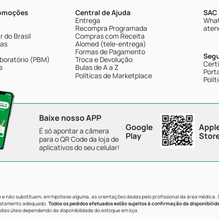
romoções
Central de Ajuda
SAC 
Entrega
What
Recompra Programada
aten
 do Brasil
Compras com Receita
tas
Alomed (tele-entrega)
Formas de Pagamento
Seg
boratório (PBM)
Troca e Devolução
Cert
s
Bulas de A a Z
Porta
Políticas de Marketplace
Polít
Baixe nosso APP
Google
Appl
É só apontar a câmera
Play
Stor
para o QR Code da loja de
aplicativos do seu celular!
e não substituem, em hipótese alguma, as orientações dadas pelo profissional da área médica.
tratamento adequado.
Todos os pedidos efetuados estão sujeitos à confirmação da disponibilid
dias úteis dependendo da disponibilidade do estoque em loja.