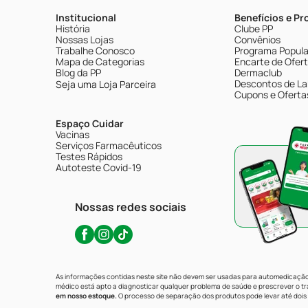
Institucional
Benefícios e P
História
Clube PP
Nossas Lojas
Convênios
Trabalhe Conosco
Programa Popular
Mapa de Categorias
Encarte de Ofer
Blog da PP
Dermaclub
Descontos de La
Seja uma Loja Parceira
Cupons e Oferta
Espaço Cuidar
Vacinas
Serviços Farmacêuticos
Testes Rápidos
Autoteste Covid-19
Nossas redes sociais
As informações contidas neste site não devem ser usadas para automedicação 
médico está apto a diagnosticar qualquer problema de saúde e prescrever o 
em nosso estoque.
O processo de separação dos produtos pode levar até dois 