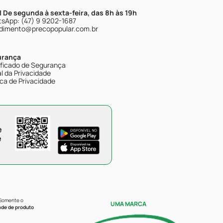
| De segunda à sexta-feira, das 8h às 19h
sApp: (47) 9 9202-1687
dimento@precopopular.com.br
urança
ificado de Segurança
l da Privacidade
ica de Privacidade
e
e
 Somente o
UMA MARCA
ade de produto