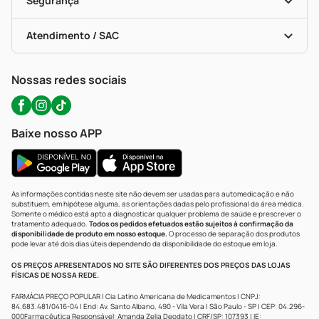
Segurança
Troca E Devolução
Testes Rápidos
Bulas De A A Z
Autoteste Covid-19
Certificado De Segurança
Políticas De Marketplace
Portal Da Privacidade
Atendimento / SAC
Política De Privacidade
WhatsApp (47) 9202-1687
Atendimento@precopopular.com.br
Nossas redes sociais
Baixe nosso APP
As informações contidas neste site não devem ser usadas para automedicação e não
substituem, em hipótese alguma, as orientações dadas pelo profissional da área médica.
Somente o médico está apto a diagnosticar qualquer problema de saúde e prescrever o
tratamento adequado.
Todos os pedidos efetuados estão sujeitos à confirmação da
disponibilidade de produto em nosso estoque.
O processo de separação dos produtos
pode levar até dois dias úteis dependendo da disponibilidade do estoque em loja.
OS PREÇOS APRESENTADOS NO SITE SÃO DIFERENTES DOS PREÇOS DAS LOJAS
FÍSICAS DE NOSSA REDE.
FARMÁCIA PREÇO POPULAR | Cia Latino Americana de Medicamentos | CNPJ:
84.683.481/0416-04 | End: Av. Santo Albano, 490 - Vila Vera | São Paulo - SP | CEP: 04.296-
000Farmacêutica Responsável: Amanda Zelia Deodato | CRF/SP: 107393 | IE: