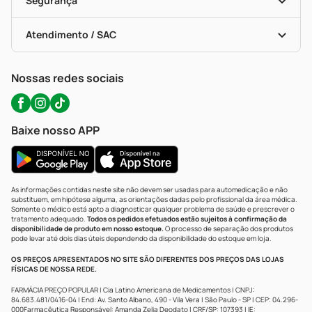
Segurança
Troca E Devolução
Testes Rápidos
Bulas De A A Z
Autoteste Covid-19
Certificado De Segurança
Políticas De Marketplace
Portal Da Privacidade
Atendimento / SAC
Política De Privacidade
WhatsApp (47) 9202-1687
Atendimento@precopopular.com.br
Nossas redes sociais
Baixe nosso APP
As informações contidas neste site não devem ser usadas para automedicação e não
substituem, em hipótese alguma, as orientações dadas pelo profissional da área médica.
Somente o médico está apto a diagnosticar qualquer problema de saúde e prescrever o
tratamento adequado.
Todos os pedidos efetuados estão sujeitos à confirmação da
disponibilidade de produto em nosso estoque.
O processo de separação dos produtos
pode levar até dois dias úteis dependendo da disponibilidade do estoque em loja.
OS PREÇOS APRESENTADOS NO SITE SÃO DIFERENTES DOS PREÇOS DAS LOJAS
FÍSICAS DE NOSSA REDE.
FARMÁCIA PREÇO POPULAR | Cia Latino Americana de Medicamentos | CNPJ:
84.683.481/0416-04 | End: Av. Santo Albano, 490 - Vila Vera | São Paulo - SP | CEP: 04.296-
000Farmacêutica Responsável: Amanda Zelia Deodato | CRF/SP: 107393 | IE: