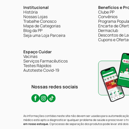
Institucional
Benefícios e P
História
Clube PP
Nossas Lojas
Convênios
Trabalhe Conosco
Programa Popular
Mapa de Categorias
Encarte de Ofer
Blog da PP
Dermaclub
Descontos de La
Seja uma Loja Parceira
Cupons e Oferta
Espaço Cuidar
Vacinas
Serviços Farmacêuticos
Testes Rápidos
Autoteste Covid-19
Nossas redes sociais
As informações contidas neste site não devem ser usadas para automedicação 
médico está apto a diagnosticar qualquer problema de saúde e prescrever o 
em nosso estoque.
O processo de separação dos produtos pode levar até dois 