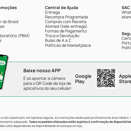
romoções
Central de Ajuda
SAC 
Entrega
What
Recompra Programada
aten
 do Brasil
Compras com Receita
tas
Alomed (tele-entrega)
Formas de Pagamento
Seg
boratório (PBM)
Troca e Devolução
Cert
s
Bulas de A a Z
Porta
Políticas de Marketplace
Polít
Baixe nosso APP
Google
Appl
É só apontar a câmera
Play
Stor
para o QR Code da loja de
aplicativos do seu celular!
e não substituem, em hipótese alguma, as orientações dadas pelo profissional da área médica.
tratamento adequado.
Todos os pedidos efetuados estão sujeitos à confirmação da disponibilid
dias úteis dependendo da disponibilidade do estoque em loja.