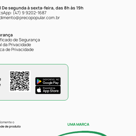
| De segunda à sexta-feira, das 8h às 19h
sApp: (47) 9 9202-1687
dimento@precopopular.com.br
urança
ificado de Segurança
l da Privacidade
ica de Privacidade
e
e
 Somente o
UMA MARCA
ade de produto