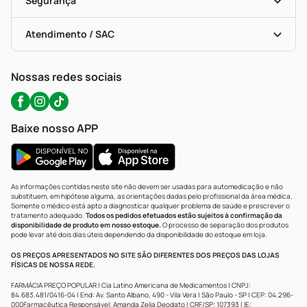
Segurança
Troca E Devolução
Testes Rápidos
Bulas De A A Z
Autoteste Covid-19
Certificado De Segurança
Políticas De Marketplace
Portal Da Privacidade
Atendimento / SAC
Política De Privacidade
WhatsApp (47) 9202-1687
Atendimento@precopopular.com.br
Nossas redes sociais
Baixe nosso APP
As informações contidas neste site não devem ser usadas para automedicação e não
substituem, em hipótese alguma, as orientações dadas pelo profissional da área médica.
Somente o médico está apto a diagnosticar qualquer problema de saúde e prescrever o
tratamento adequado.
Todos os pedidos efetuados estão sujeitos à confirmação da
disponibilidade de produto em nosso estoque.
O processo de separação dos produtos
pode levar até dois dias úteis dependendo da disponibilidade do estoque em loja.
OS PREÇOS APRESENTADOS NO SITE SÃO DIFERENTES DOS PREÇOS DAS LOJAS
FÍSICAS DE NOSSA REDE.
FARMÁCIA PREÇO POPULAR | Cia Latino Americana de Medicamentos | CNPJ:
84.683.481/0416-04 | End: Av. Santo Albano, 490 - Vila Vera | São Paulo - SP | CEP: 04.296-
000Farmacêutica Responsável: Amanda Zelia Deodato | CRF/SP: 107393 | IE: